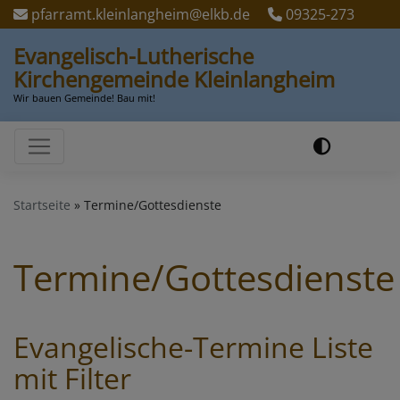
Direkt
pfarramt.kleinlangheim@elkb.de
09325-273
zum
Evangelisch-Lutherische
Inhalt
Kirchengemeinde Kleinlangheim
Wir bauen Gemeinde! Bau mit!
Hauptnavigation
Startseite
Termine/Gottesdienste
Termine/Gottesdienste
Evangelische-Termine Liste
mit Filter