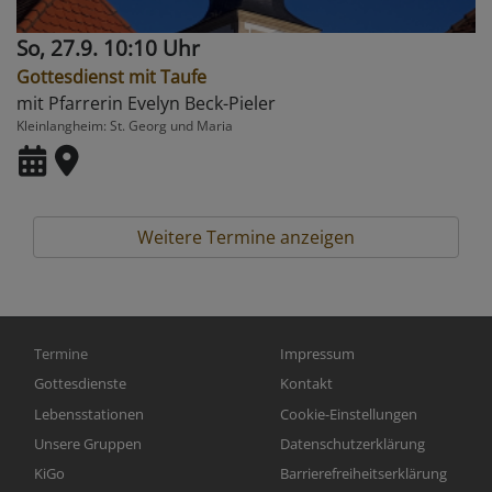
So, 27.9. 10:10 Uhr
Gottesdienst mit Taufe
mit Pfarrerin Evelyn Beck-Pieler
Kleinlangheim
St. Georg und Maria
Weitere Termine anzeigen
Hauptnavigation
Fußbereichsmenü
Termine
Impressum
Gottesdienste
Kontakt
Lebensstationen
Cookie-Einstellungen
Unsere Gruppen
Datenschutzerklärung
KiGo
Barrierefreiheitserklärung