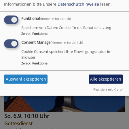
Informationen bitte unsere
Datenschutzhinweise
lesen.
So, 6.9. 9 Uhr
Gottesdienst
Funktional
(immer erforderlich)
mit Diakon Holger Dubowy
Speichern von Daten: Cookie für die Benutzersitzung
Gerlachshausen
St. Ägidius
Zweck
:
Funktional
Consent Manager
(immer erforderlich)
Cookie Consent speichert Ihre Einwilligungsstatus im
Browser
Zweck
:
Funktional
Auswahl akzeptieren
Alle akzeptieren
Realisiert mit Klaro!
So, 6.9. 10:10 Uhr
Gottesdienst