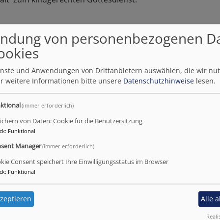
ndung von personenbezogenen D
er 2026 um 10:30 Uhr
ookies
ienste und Anwendungen von Drittanbietern auswählen, die wir nu
r weitere Informationen bitte unsere
Datenschutzhinweise
lesen.
ktional
(immer erforderlich)
ichern von Daten: Cookie für die Benutzersitzung
ck
:
Funktional
sent Manager
(immer erforderlich)
Impressionen aus der Familienkirche
kie Consent speichert Ihre Einwilligungsstatus im Browser
ck
:
Funktional
zeptieren
Alle 
Reali