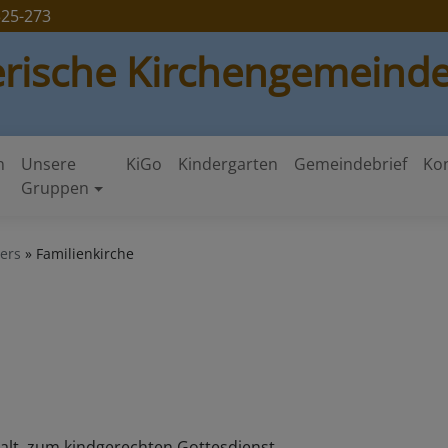
25-273
erische Kirchengemeinde
n
Unsere
KiGo
Kindergarten
Gemeindebrief
Ko
Gruppen
ers
Familienkirche
d alt zum kindgerechten Gottesdienst.