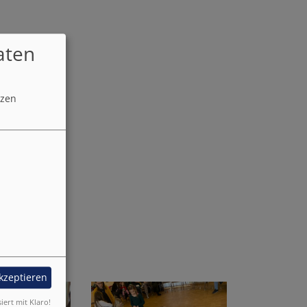
aten
tzen
akzeptieren
siert mit Klaro!