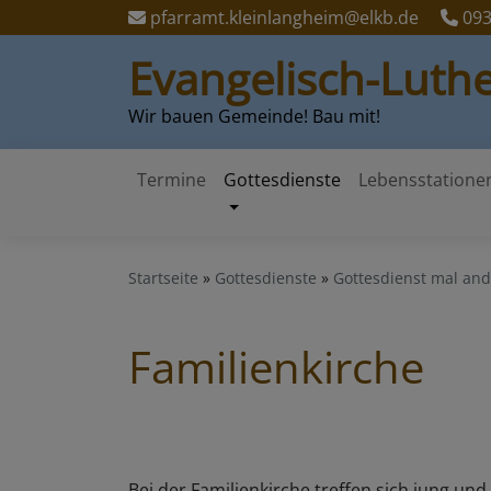
Direkt
pfarramt.kleinlangheim@elkb.de
093
zum
Evangelisch-Luth
Inhalt
Wir bauen Gemeinde! Bau mit!
Termine
Gottesdienste
Lebensstatione
Hauptnavigation
Startseite
Gottesdienste
Gottesdienst mal and
Familienkirche
Bei der Familienkirche treffen sich jung un