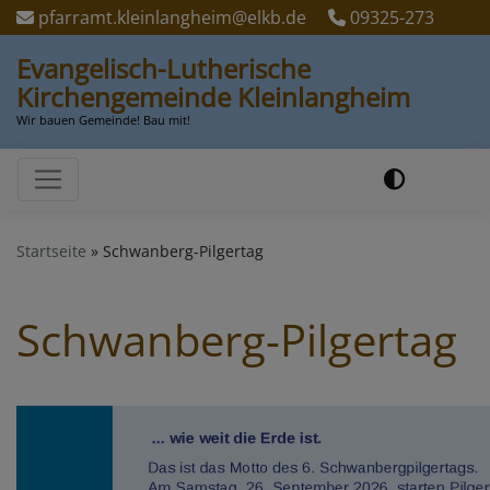
Direkt
pfarramt.kleinlangheim@elkb.de
09325-273
zum
Evangelisch-Lutherische
Inhalt
Kirchengemeinde Kleinlangheim
Wir bauen Gemeinde! Bau mit!
Hauptnavigation
Startseite
Schwanberg-Pilgertag
Schwanberg-Pilgertag